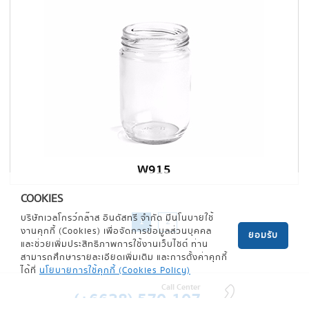
W915
COOKIES
บริษัทเวลโกรว์กล๊าส อินดัสทรี จำกัด มีนโนบายใช้
1
2
งานคุกกี้ (Cookies) เพื่อจัดการข้อมูลส่วนบุคคล
ยอมรับ
และช่วยเพิ่มประสิทธิภาพการใช้งานเว็บไซต์ ท่าน
สามารถศึกษารายละเอียดเพิ่มเติม และการตั้งค่าคุกกี้
ได้ที่
นโยบายการใช้คุกกี้ (Cookies Policy)
Call Center
(+6638) 570-107