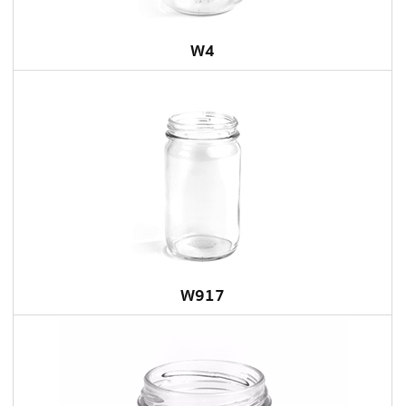
W4
W917