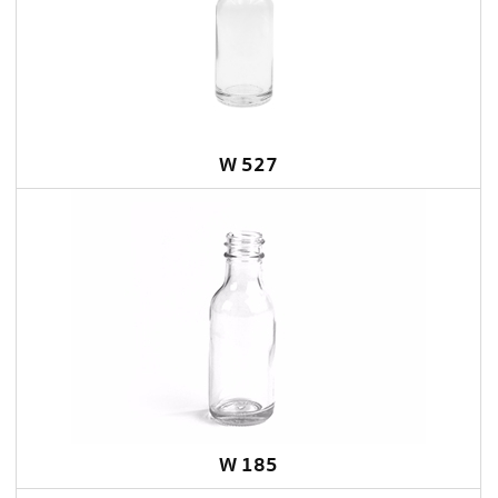
W 527
W 185