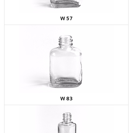
W 57
W 83