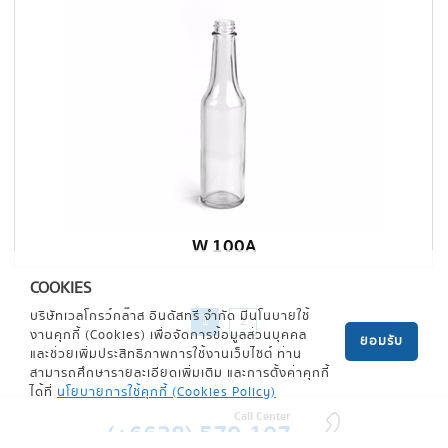
W 100A
COOKIES
บริษัทเวลโกรว์กล๊าส อินดัสทรี จำกัด มีนโนบายใช้
1
2
งานคุกกี้ (Cookies) เพื่อจัดการข้อมูลส่วนบุคคล
ยอมรับ
และช่วยเพิ่มประสิทธิภาพการใช้งานเว็บไซต์ ท่าน
สามารถศึกษารายละเอียดเพิ่มเติม และการตั้งค่าคุกกี้
ได้ที่
นโยบายการใช้คุกกี้ (Cookies Policy)
Call Center
(+6638) 570-107