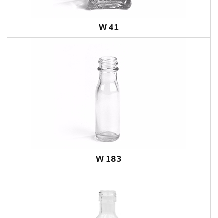
W 41
W 183